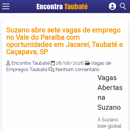
Encontra
Taubaté
Cadastrar empresa
Fazer login
Suzano abre sete vagas de emprego
Criar conta
no Vale do Paraíba com
oportunidades em Jacareí, Taubaté e
Caçapava, SP
Encontra Taubaté
28/06/2026
Vagas de
Empregos Taubaté
Nenhum comentário
Vagas
Abertas
na
Suzano
A Suzano,
líder global