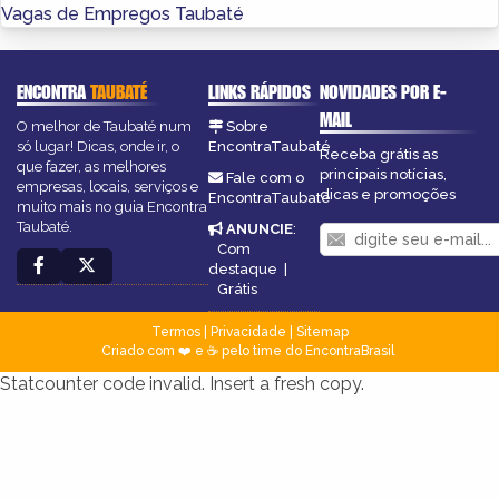
Vagas de Empregos Taubaté
ENCONTRA
TAUBATÉ
LINKS RÁPIDOS
NOVIDADES POR E-
MAIL
O melhor de Taubaté num
Sobre
só lugar! Dicas, onde ir, o
EncontraTaubaté
Receba grátis as
que fazer, as melhores
principais notícias,
Fale com o
empresas, locais, serviços e
dicas e promoções
EncontraTaubaté
muito mais no guia Encontra
Taubaté.
ANUNCIE
:
Com
destaque
|
Grátis
Termos
|
Privacidade
|
Sitemap
Criado com ❤️ e ☕ pelo time do EncontraBrasil
Statcounter code invalid. Insert a fresh copy.