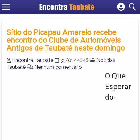
Encontra
Taubaté
Cadastrar empresa
Fazer login
Sítio do Picapau Amarelo recebe
Criar conta
encontro do Clube de Automóveis
Antigos de Taubaté neste domingo
Encontra Taubaté
31/01/2026
Notícias
Taubaté
Nenhum comentário
O Que
Esperar
do