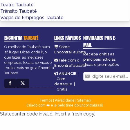
Teatro Taubaté
Trânsito Taubaté
Vagas de Empregos Taubaté
ENCONTRA
TAUBATÉ
LINKS RÁPIDOS
NOVIDADES POR E-
MAIL
O melhor de Taubaté num
Sobre
só lugar! Dicas, onde ir, o
EncontraTaubaté
Receba grátis as
que fazer, as melhores
principais notícias,
Fale com o
empresas, locais, serviços e
dicas e promoções
EncontraTaubaté
muito mais no guia Encontra
Taubaté.
ANUNCIE
:
Com
destaque
|
Grátis
Termos
|
Privacidade
|
Sitemap
Criado com ❤️ e ☕ pelo time do EncontraBrasil
Statcounter code invalid. Insert a fresh copy.