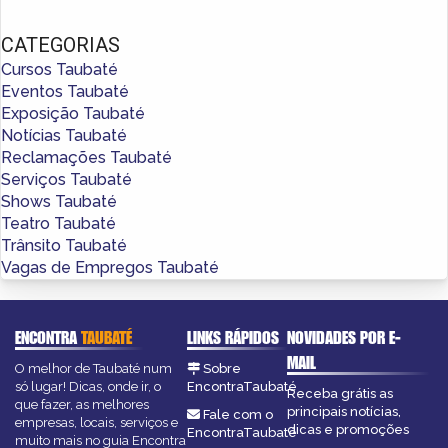
CATEGORIAS
Cursos Taubaté
Eventos Taubaté
Exposição Taubaté
Notícias Taubaté
Reclamações Taubaté
Serviços Taubaté
Shows Taubaté
Teatro Taubaté
Trânsito Taubaté
Vagas de Empregos Taubaté
ENCONTRA
TAUBATÉ
LINKS RÁPIDOS
NOVIDADES POR E-
MAIL
O melhor de Taubaté num
Sobre
só lugar! Dicas, onde ir, o
EncontraTaubaté
Receba grátis as
que fazer, as melhores
principais notícias,
Fale com o
empresas, locais, serviços e
dicas e promoções
EncontraTaubaté
muito mais no guia Encontra