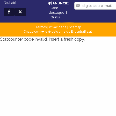
Taubaté.
ANUNCIE
:
Com
destaque
|
Grátis
Termos
|
Privacidade
|
Sitemap
Criado com ❤️ e ☕ pelo time do EncontraBrasil
Statcounter code invalid. Insert a fresh copy.