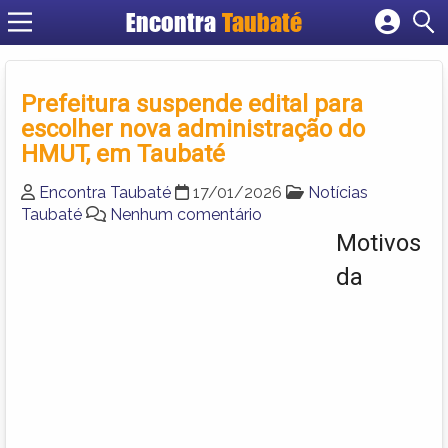
Encontra
Taubaté
Cadastrar empresa
Fazer login
Prefeitura suspende edital para
Criar conta
escolher nova administração do
HMUT, em Taubaté
Encontra Taubaté
17/01/2026
Notícias
Taubaté
Nenhum comentário
Motivos
da