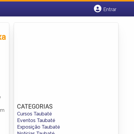
Entrar
Cadastrar empresa
Fazer login
Criar conta
xa
e
CATEGORIAS
 um
Cursos Taubaté
Eventos Taubaté
Exposição Taubaté
Notícias Taubaté