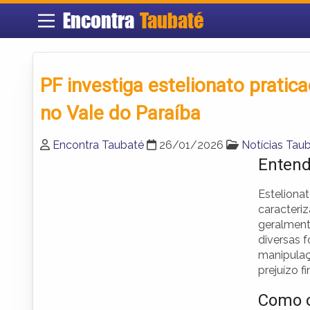
Encontra
Taubaté
PF investiga estelionato pratic
no Vale do Paraíba
Encontra Taubaté
26/01/2026
Notícias Tau
Entend
Estelionat
caracteriz
geralment
diversas 
manipulaçã
prejuízo fi
Como o