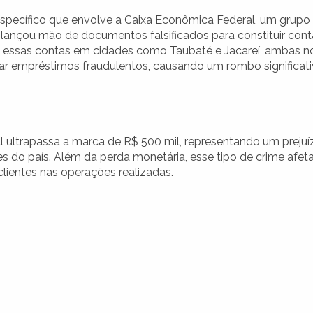
specífico que envolve a Caixa Econômica Federal, um grupo
 lançou mão de documentos falsificados para constituir cont
am essas contas em cidades como Taubaté e Jacareí, ambas n
izar empréstimos fraudulentos, causando um rombo significat
l ultrapassa a marca de R$ 500 mil, representando um prejuí
es do país. Além da perda monetária, esse tipo de crime afet
clientes nas operações realizadas.