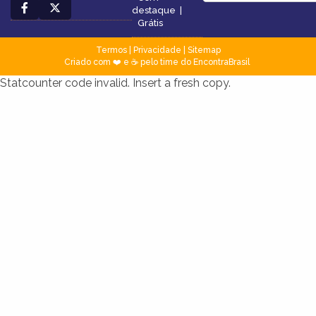
destaque
|
Grátis
Termos
|
Privacidade
|
Sitemap
Criado com ❤️ e ☕ pelo time do EncontraBrasil
Statcounter code invalid. Insert a fresh copy.