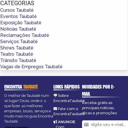
CATEGORIAS
Cursos Taubaté
Eventos Taubaté
Exposição Taubaté
Notícias Taubaté
Reclamações Taubaté
Serviços Taubaté
Shows Taubaté
Teatro Taubaté
Trânsito Taubaté
Vagas de Empregos Taubaté
ENCONTRA
TAUBATÉ
LINKS RÁPIDOS
NOVIDADES POR E-
MAIL
O melhor de Taubaté num
Sobre
só lugar! Dicas, onde ir, o
EncontraTaubaté
Receba grátis as
que fazer, as melhores
principais notícias,
Fale com o
empresas, locais, serviços e
dicas e promoções
EncontraTaubaté
muito mais no guia Encontra
Taubaté.
ANUNCIE
:
Com