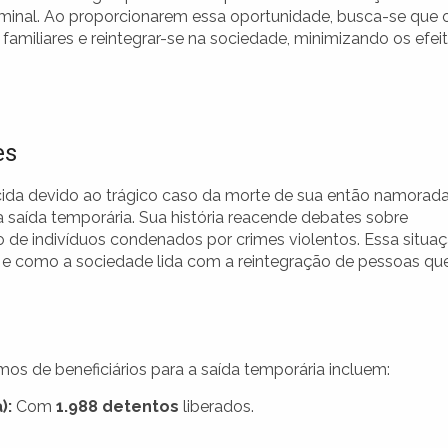
minal. Ao proporcionarem essa oportunidade, busca-se que 
familiares e reintegrar-se na sociedade, minimizando os efei
es
da devido ao trágico caso da morte de sua então namorada
a saída temporária. Sua história reacende debates sobre
ão de indivíduos condenados por crimes violentos. Essa situa
ão e como a sociedade lida com a reintegração de pessoas qu
os de beneficiários para a saída temporária incluem:
):
Com
1.988 detentos
liberados.