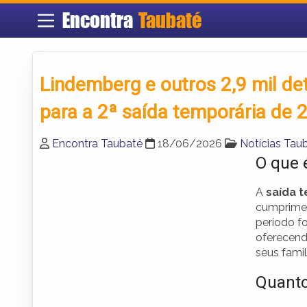
Encontra
Taubaté
Lindemberg e outros 2,9 mil de
para a 2ª saída temporária de 
Encontra Taubaté
18/06/2026
Notícias Tau
O que 
A
saída 
cumprimen
período f
oferecend
seus famil
Quanto