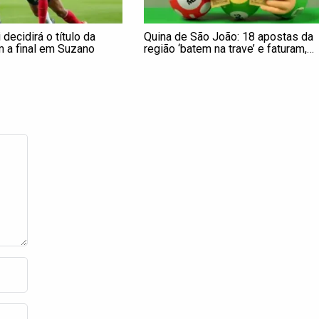
decidirá o título da
Quina de São João: 18 apostas da
m a final em Suzano
região ‘batem na trave’ e faturam,
juntas, R$ 428,2 mil