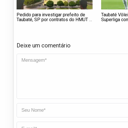
Pedido para investigar prefeito de
Taubaté Vôlei 
Taubaté, SP por contratos do HMUT é
Superliga co
analisado pela Câmara; gestão e
Grupo Chavantes divergem sobre
hospital
Deixe um comentário