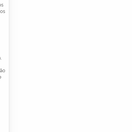
os
tos
,
ção
e