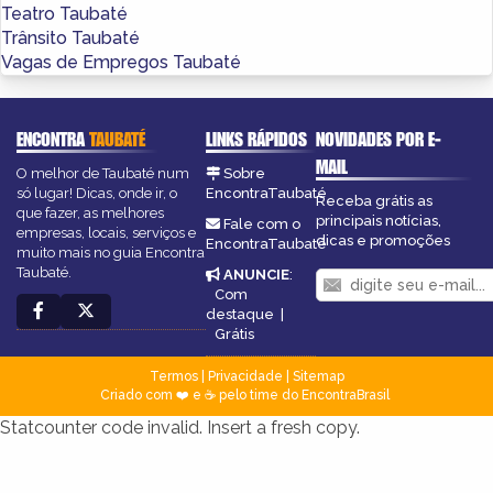
Teatro Taubaté
Trânsito Taubaté
Vagas de Empregos Taubaté
ENCONTRA
TAUBATÉ
LINKS RÁPIDOS
NOVIDADES POR E-
MAIL
O melhor de Taubaté num
Sobre
só lugar! Dicas, onde ir, o
EncontraTaubaté
Receba grátis as
que fazer, as melhores
principais notícias,
Fale com o
empresas, locais, serviços e
dicas e promoções
EncontraTaubaté
muito mais no guia Encontra
Taubaté.
ANUNCIE
:
Com
destaque
|
Grátis
Termos
|
Privacidade
|
Sitemap
Criado com ❤️ e ☕ pelo time do EncontraBrasil
Statcounter code invalid. Insert a fresh copy.