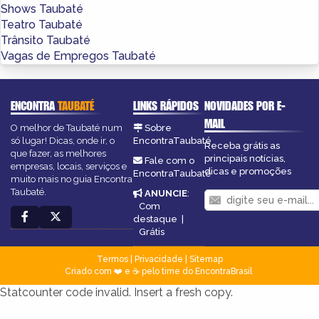
Shows Taubaté
Teatro Taubaté
Trânsito Taubaté
Vagas de Empregos Taubaté
ENCONTRA
TAUBATÉ
LINKS RÁPIDOS
NOVIDADES POR E-
MAIL
O melhor de Taubaté num
Sobre
só lugar! Dicas, onde ir, o
EncontraTaubaté
Receba grátis as
que fazer, as melhores
principais notícias,
Fale com o
empresas, locais, serviços e
dicas e promoções
EncontraTaubaté
muito mais no guia Encontra
Taubaté.
ANUNCIE
:
Com
destaque
|
Grátis
Termos
|
Privacidade
|
Sitemap
Criado com ❤️ e ☕ pelo time do EncontraBrasil
Statcounter code invalid. Insert a fresh copy.