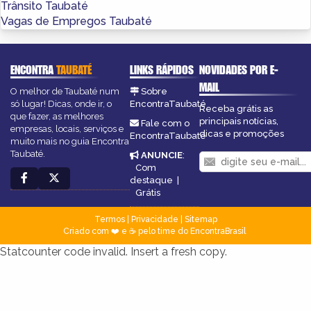
Trânsito Taubaté
Vagas de Empregos Taubaté
ENCONTRA
TAUBATÉ
LINKS RÁPIDOS
NOVIDADES POR E-
MAIL
O melhor de Taubaté num
Sobre
só lugar! Dicas, onde ir, o
EncontraTaubaté
Receba grátis as
que fazer, as melhores
principais notícias,
Fale com o
empresas, locais, serviços e
dicas e promoções
EncontraTaubaté
muito mais no guia Encontra
Taubaté.
ANUNCIE
:
Com
destaque
|
Grátis
Termos
|
Privacidade
|
Sitemap
Criado com ❤️ e ☕ pelo time do EncontraBrasil
Statcounter code invalid. Insert a fresh copy.