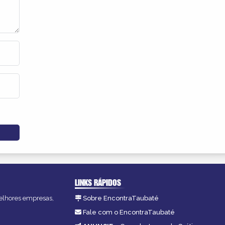
LINKS RÁPIDOS
melhores empresas,
Sobre EncontraTaubaté
Fale com o EncontraTaubaté