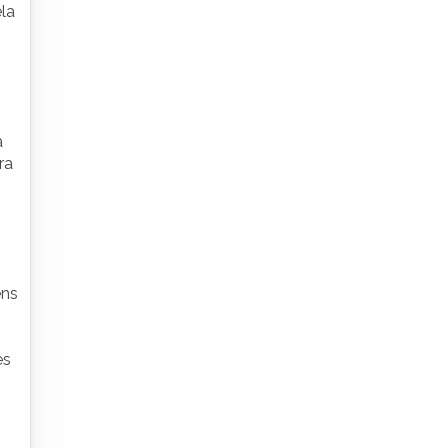
ela
a
ra
ens
es