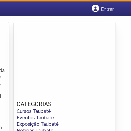
Entrar
Cadastrar empresa
Fazer login
Criar conta
 da
 o
,
i
CATEGORIAS
Cursos Taubaté
Eventos Taubaté
Exposição Taubaté
m
Notícias Taubaté