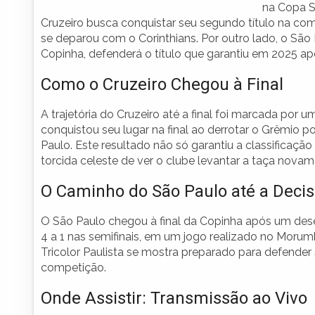
na Copa S
Cruzeiro busca conquistar seu segundo título na co
se deparou com o Corinthians. Por outro lado, o São 
Copinha, defenderá o título que garantiu em 2025 após
Como o Cruzeiro Chegou à Final
A trajetória do Cruzeiro até a final foi marcada por 
conquistou seu lugar na final ao derrotar o Grêmio 
Paulo. Este resultado não só garantiu a classifica
torcida celeste de ver o clube levantar a taça novam
O Caminho do São Paulo até a Deci
O São Paulo chegou à final da Copinha após um de
4 a 1 nas semifinais, em um jogo realizado no Mor
Tricolor Paulista se mostra preparado para defender s
competição.
Onde Assistir: Transmissão ao Vivo