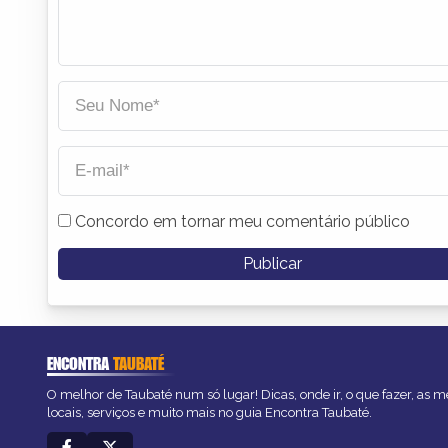
Concordo em tornar meu comentário público
ENCONTRA
TAUBATÉ
O melhor de Taubaté num só lugar! Dicas, onde ir, o que fazer, as 
locais, serviços e muito mais no guia Encontra Taubaté.