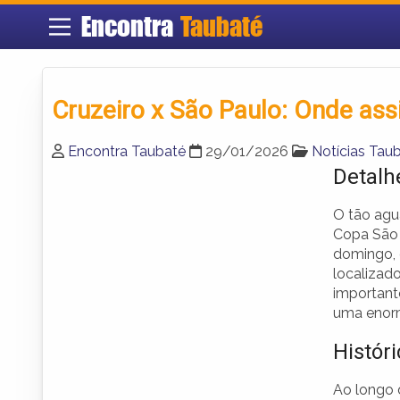
Encontra
Taubaté
Cruzeiro x São Paulo: Onde assi
Encontra Taubaté
29/01/2026
Notícias Tau
Detalh
O tão agu
Copa São 
domingo, d
localizad
importante
uma enorm
Histór
Ao longo 