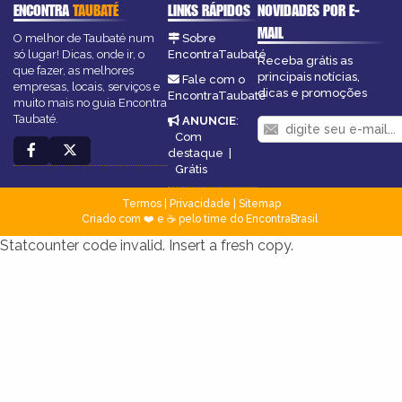
ENCONTRA
TAUBATÉ
LINKS RÁPIDOS
NOVIDADES POR E-
MAIL
O melhor de Taubaté num
Sobre
só lugar! Dicas, onde ir, o
EncontraTaubaté
Receba grátis as
que fazer, as melhores
principais notícias,
Fale com o
empresas, locais, serviços e
dicas e promoções
EncontraTaubaté
muito mais no guia Encontra
Taubaté.
ANUNCIE
:
Com
destaque
|
Grátis
Termos
|
Privacidade
|
Sitemap
Criado com ❤️ e ☕ pelo time do EncontraBrasil
Statcounter code invalid. Insert a fresh copy.