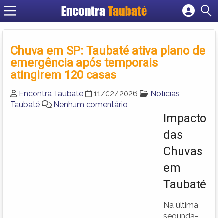
Encontra
Taubaté
Cadastrar empresa
Fazer login
Chuva em SP: Taubaté ativa plano de
Criar conta
emergência após temporais
atingirem 120 casas
Encontra Taubaté
11/02/2026
Notícias
Taubaté
Nenhum comentário
Impacto
das
Chuvas
em
Taubaté
Na última
segunda-