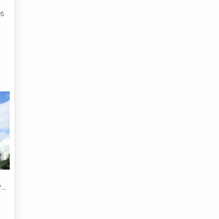
es
va