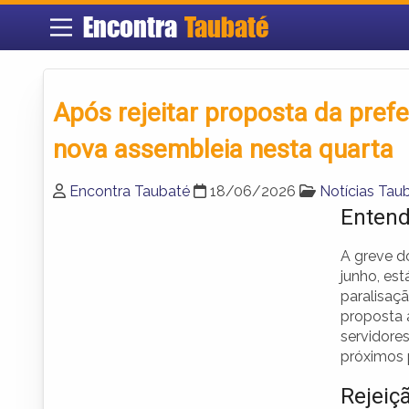
Encontra
Taubaté
Após rejeitar proposta da pref
nova assembleia nesta quarta
Encontra Taubaté
18/06/2026
Notícias Tau
Entend
A greve d
junho, es
paralisaç
proposta 
servidores
próximos
Rejeiç