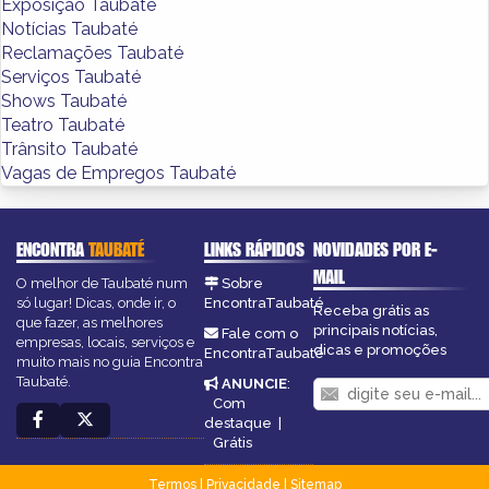
Exposição Taubaté
Notícias Taubaté
Reclamações Taubaté
Serviços Taubaté
Shows Taubaté
Teatro Taubaté
Trânsito Taubaté
Vagas de Empregos Taubaté
ENCONTRA
TAUBATÉ
LINKS RÁPIDOS
NOVIDADES POR E-
MAIL
O melhor de Taubaté num
Sobre
só lugar! Dicas, onde ir, o
EncontraTaubaté
Receba grátis as
que fazer, as melhores
principais notícias,
Fale com o
empresas, locais, serviços e
dicas e promoções
EncontraTaubaté
muito mais no guia Encontra
Taubaté.
ANUNCIE
:
Com
destaque
|
Grátis
Termos
|
Privacidade
|
Sitemap