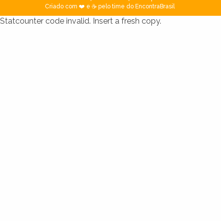
Criado com ❤️ e ☕ pelo time do EncontraBrasil
Statcounter code invalid. Insert a fresh copy.