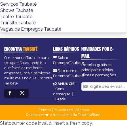
Serviços Taubaté
Shows Taubaté
Teatro Taubaté
Trânsito Taubaté
Vagas de Empregos Taubaté
ENCONTRA
TAUBATÉ
LINKS RÁPIDOS
NOVIDADES POR E-
MAIL
O melhor de Taubaté num
Sobre
só lugar! Dicas, onde ir, o
EncontraTaubaté
Receba grátis as
que fazer, as melhores
principais notícias,
Fale com o
empresas, locais, serviços e
dicas e promoções
EncontraTaubaté
muito mais no guia Encontra
Taubaté.
ANUNCIE
:
Com
destaque
|
Grátis
Termos
|
Privacidade
|
Sitemap
Criado com ❤️ e ☕ pelo time do EncontraBrasil
Statcounter code invalid. Insert a fresh copy.