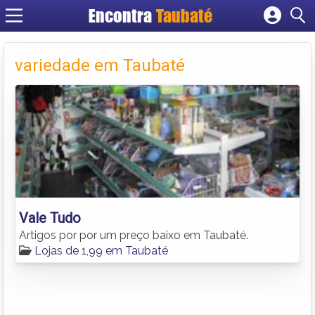
Encontra
Taubaté
Cadastrar empresa
Fazer login
variedade em Taubaté
Criar conta
Vale Tudo
Artigos por por um preço baixo em Taubaté.
Lojas de 1,99 em Taubaté