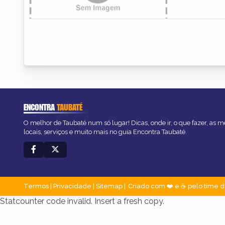
ENCONTRA
TAUBATÉ
O melhor de Taubaté num só lugar! Dicas, onde ir, o que fazer, as 
locais, serviços e muito mais no guia Encontra Taubaté.
Termos
|
Privacidade
|
Sitemap
Criado com ❤️ e ☕ pelo time d
Statcounter code invalid. Insert a fresh copy.