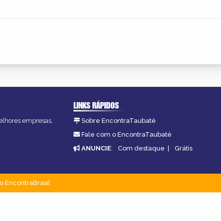
LINKS RÁPIDOS
melhores empresas,
Sobre EncontraTaubaté
Fale com o EncontraTaubaté
ANUNCIE
:
Com destaque
|
Grátis
o EncontraBrasil