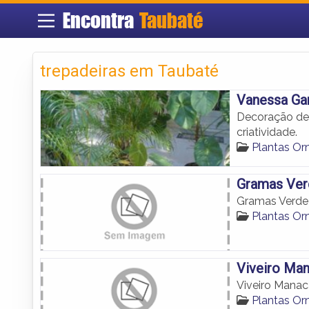
Encontra
Taubaté
trepadeiras em Taubaté
Vanessa Ga
Decoração de 
criatividade.
Plantas Or
Gramas Ver
Gramas Verde
Plantas Or
Viveiro Ma
Viveiro Mana
Plantas Or