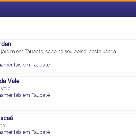
rden
jardim em Taubaté, cabe no seu bolso, basta usar a
namentais em Taubaté
de Vale
 Vale
namentais em Taubaté
nacaá
caá
namentais em Taubaté