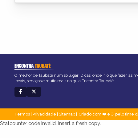
ENCONTRA
TAUBATÉ
O melhor de Taubaté num só lugar! Dicas, onde ir, o que fazer, as 
locais, serviços e muito mais no guia Encontra Taubaté.
Termos
|
Privacidade
|
Sitemap
Criado com ❤️ e ☕ pelo time d
Statcounter code invalid. Insert a fresh copy.