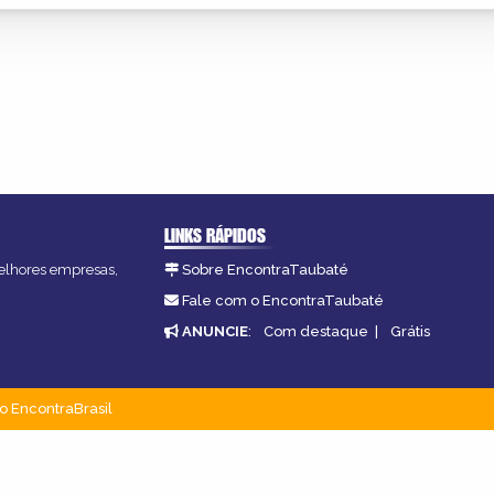
LINKS RÁPIDOS
melhores empresas,
Sobre EncontraTaubaté
Fale com o EncontraTaubaté
ANUNCIE
:
Com destaque
|
Grátis
o EncontraBrasil