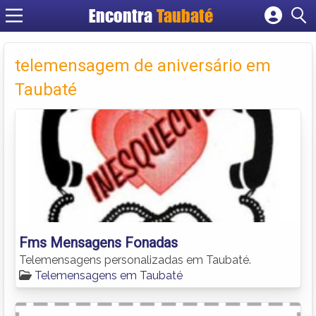
Encontra
Taubaté
Cadastrar empresa
Fazer login
telemensagem de aniversário em
Criar conta
Taubaté
Fms Mensagens Fonadas
Telemensagens personalizadas em Taubaté.
Telemensagens em Taubaté