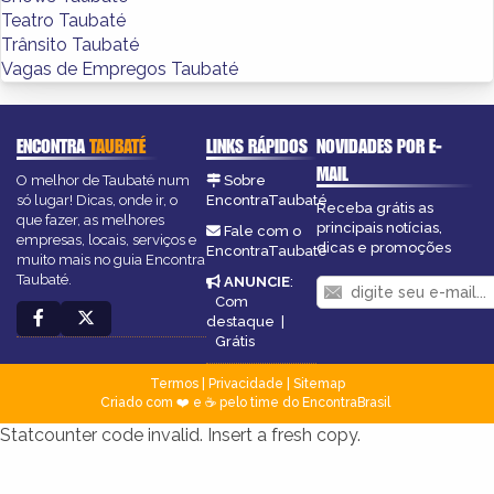
Teatro Taubaté
Trânsito Taubaté
Vagas de Empregos Taubaté
ENCONTRA
TAUBATÉ
LINKS RÁPIDOS
NOVIDADES POR E-
MAIL
O melhor de Taubaté num
Sobre
só lugar! Dicas, onde ir, o
EncontraTaubaté
Receba grátis as
que fazer, as melhores
principais notícias,
Fale com o
empresas, locais, serviços e
dicas e promoções
EncontraTaubaté
muito mais no guia Encontra
Taubaté.
ANUNCIE
:
Com
destaque
|
Grátis
Termos
|
Privacidade
|
Sitemap
Criado com ❤️ e ☕ pelo time do EncontraBrasil
Statcounter code invalid. Insert a fresh copy.