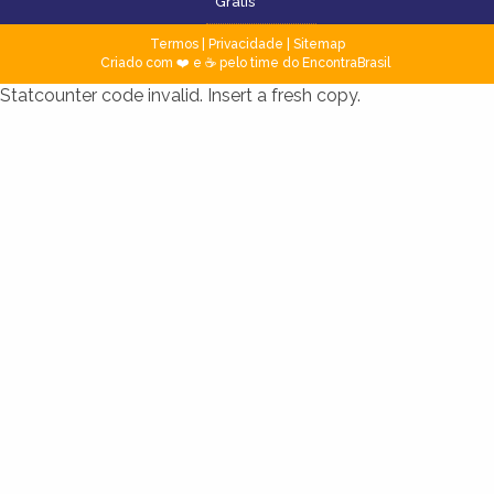
Grátis
Termos
|
Privacidade
|
Sitemap
Criado com ❤️ e ☕ pelo time do EncontraBrasil
Statcounter code invalid. Insert a fresh copy.