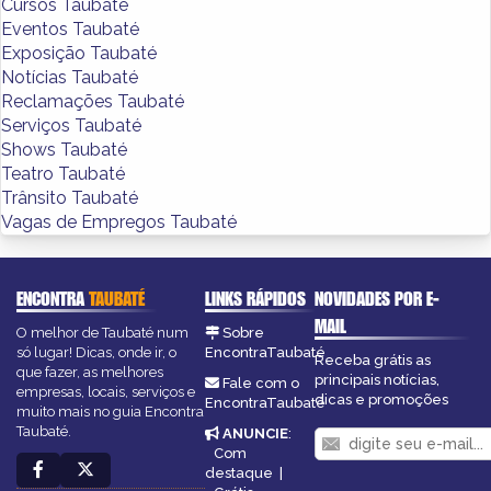
Cursos Taubaté
Eventos Taubaté
Exposição Taubaté
Notícias Taubaté
Reclamações Taubaté
Serviços Taubaté
Shows Taubaté
Teatro Taubaté
Trânsito Taubaté
Vagas de Empregos Taubaté
ENCONTRA
TAUBATÉ
LINKS RÁPIDOS
NOVIDADES POR E-
MAIL
O melhor de Taubaté num
Sobre
só lugar! Dicas, onde ir, o
EncontraTaubaté
Receba grátis as
que fazer, as melhores
principais notícias,
Fale com o
empresas, locais, serviços e
dicas e promoções
EncontraTaubaté
muito mais no guia Encontra
Taubaté.
ANUNCIE
:
Com
destaque
|