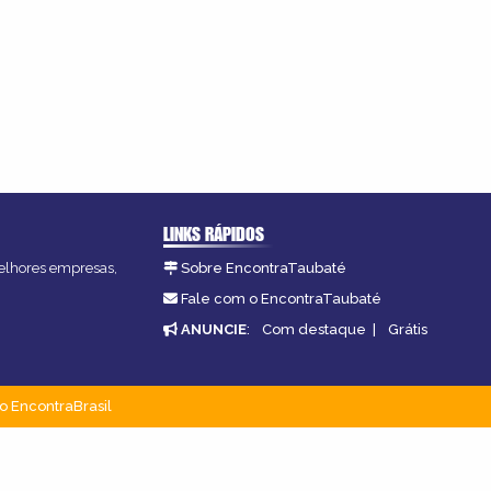
LINKS RÁPIDOS
melhores empresas,
Sobre EncontraTaubaté
Fale com o EncontraTaubaté
ANUNCIE
:
Com destaque
|
Grátis
o EncontraBrasil