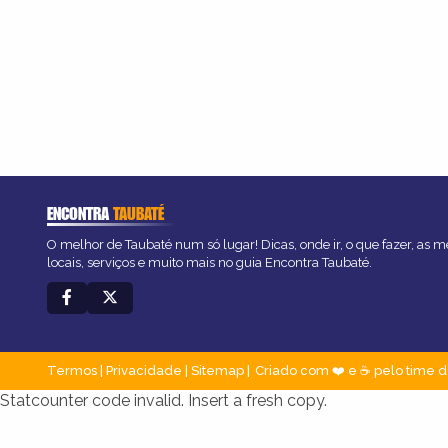
ENCONTRA
TAUBATÉ
O melhor de Taubaté num só lugar! Dicas, onde ir, o que fazer, as 
locais, serviços e muito mais no guia Encontra Taubaté.
Termos
|
Privacidade
|
Sitemap
Criado com ❤️ e ☕ pelo time d
Statcounter code invalid. Insert a fresh copy.