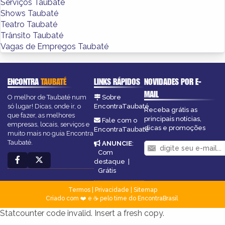
Serviços Taubaté
Shows Taubaté
Teatro Taubaté
Trânsito Taubaté
Vagas de Empregos Taubaté
ENCONTRA
TAUBATÉ
LINKS RÁPIDOS
NOVIDADES POR E-
MAIL
O melhor de Taubaté num
Sobre
só lugar! Dicas, onde ir, o
EncontraTaubaté
Receba grátis as
que fazer, as melhores
principais notícias,
Fale com o
empresas, locais, serviços e
dicas e promoções
EncontraTaubaté
muito mais no guia Encontra
Taubaté.
ANUNCIE
:
Com
destaque
|
Grátis
Termos
|
Privacidade
|
Sitemap
Criado com ❤️ e ☕ pelo time do EncontraBrasil
Statcounter code invalid. Insert a fresh copy.