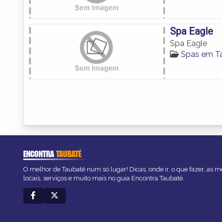
Spa Eagle
Spa Eagle
Spas em T
ENCONTRA
TAUBATÉ
O melhor de Taubaté num só lugar! Dicas, onde ir, o que fazer, as 
locais, serviços e muito mais no guia Encontra Taubaté.