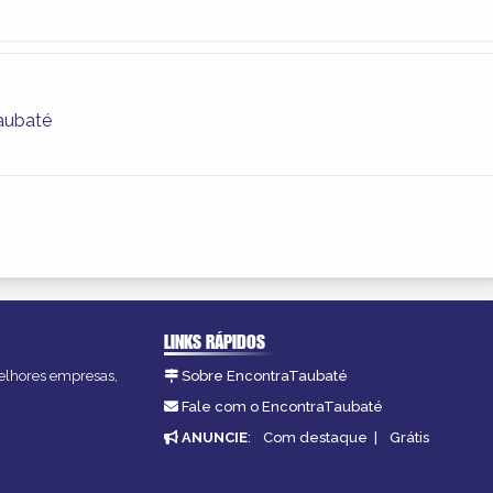
aubaté
LINKS RÁPIDOS
melhores empresas,
Sobre EncontraTaubaté
Fale com o EncontraTaubaté
ANUNCIE
:
Com destaque
|
Grátis