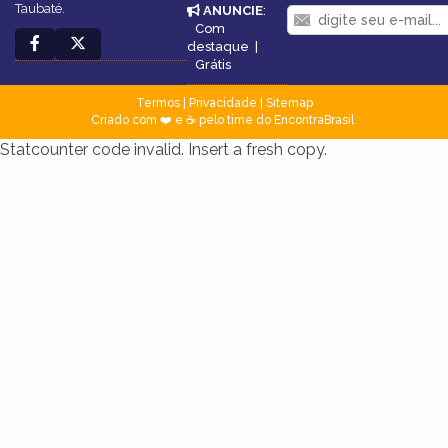
Taubaté.
ANUNCIE
:
Com
destaque
|
Grátis
Termos
|
Privacidade
|
Sitemap
Criado com ❤️ e ☕ pelo time do EncontraBrasil
Statcounter code invalid. Insert a fresh copy.