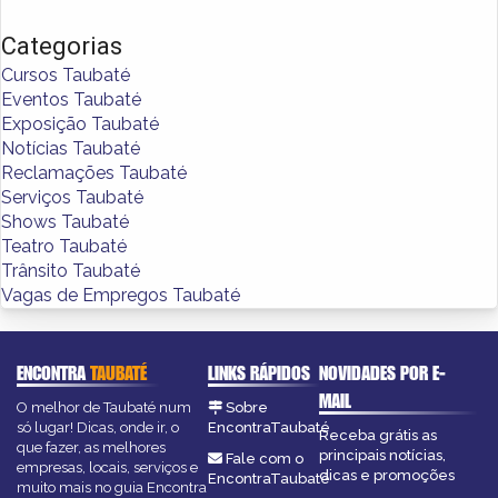
Categorias
Cursos Taubaté
Eventos Taubaté
Exposição Taubaté
Notícias Taubaté
Reclamações Taubaté
Serviços Taubaté
Shows Taubaté
Teatro Taubaté
Trânsito Taubaté
Vagas de Empregos Taubaté
ENCONTRA
TAUBATÉ
LINKS RÁPIDOS
NOVIDADES POR E-
MAIL
O melhor de Taubaté num
Sobre
só lugar! Dicas, onde ir, o
EncontraTaubaté
Receba grátis as
que fazer, as melhores
principais notícias,
Fale com o
empresas, locais, serviços e
dicas e promoções
EncontraTaubaté
muito mais no guia Encontra