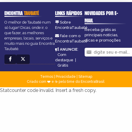
ENCONTRA
TAUBATÉ
LINKS RÁPIDOS
NOVIDADES POR E-
MAIL
O melhor de Taubaté num
Sobre
só lugar! Dicas, onde ir, o
EncontraTaubaté
Receba grátis as
que fazer, as melhores
principais notícias,
Fale com o
empresas, locais, serviços e
dicas e promoções
EncontraTaubaté
muito mais no guia Encontra
Taubaté.
ANUNCIE
:
Com
destaque
|
Grátis
Termos
|
Privacidade
|
Sitemap
Criado com ❤️ e ☕ pelo time do EncontraBrasil
Statcounter code invalid. Insert a fresh copy.