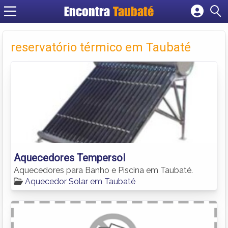
Encontra
Taubaté
Cadastrar empresa
Fazer login
reservatório térmico em Taubaté
Criar conta
Aquecedores Tempersol
Aquecedores para Banho e Piscina em Taubaté.
Aquecedor Solar em Taubaté