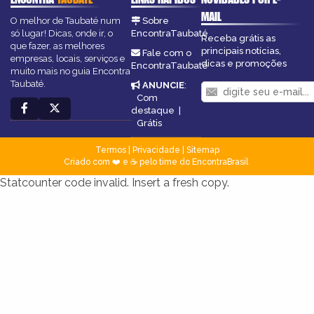
MAIL
O melhor de Taubaté num
Sobre
só lugar! Dicas, onde ir, o
EncontraTaubaté
Receba grátis as
que fazer, as melhores
principais notícias,
Fale com o
empresas, locais, serviços e
dicas e promoções
EncontraTaubaté
muito mais no guia Encontra
Taubaté.
ANUNCIE
:
Com
destaque
|
Grátis
Termos
|
Privacidade
|
Sitemap
Criado com ❤️ e ☕ pelo time do EncontraBrasil
Statcounter code invalid. Insert a fresh copy.