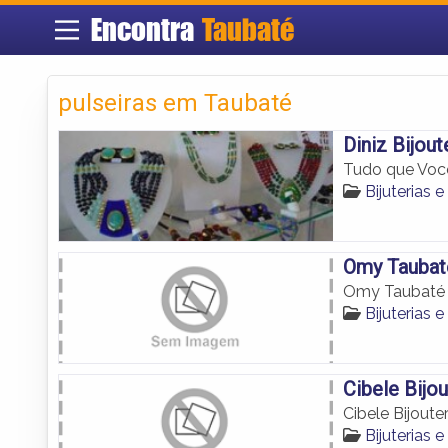
Encontra
Taubaté
pulseiras em Taubaté
Diniz Bijout
Tudo que Você
Bijuterias
Omy Taubat
Omy Taubaté
Bijuterias
Cibele Bijo
Cibele Bijout
Bijuterias