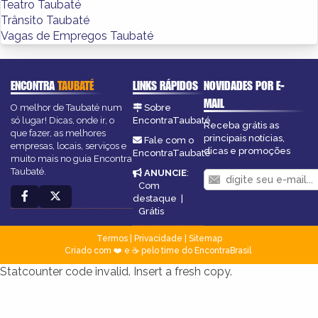
Teatro Taubaté
Trânsito Taubaté
Vagas de Empregos Taubaté
ENCONTRA
TAUBATÉ
LINKS RÁPIDOS
NOVIDADES POR E-
MAIL
O melhor de Taubaté num
Sobre
só lugar! Dicas, onde ir, o
EncontraTaubaté
Receba grátis as
que fazer, as melhores
principais notícias,
Fale com o
empresas, locais, serviços e
dicas e promoções
EncontraTaubaté
muito mais no guia Encontra
Taubaté.
ANUNCIE
:
Com
destaque
|
Grátis
Termos
|
Privacidade
|
Sitemap
Criado com ❤️ e ☕ pelo time do EncontraBrasil
Statcounter code invalid. Insert a fresh copy.