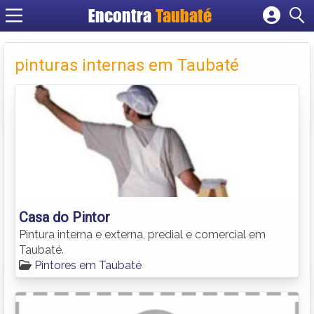
Encontra
Taubaté
Cadastrar empresa
Fazer login
pinturas internas em Taubaté
Criar conta
Casa do Pintor
Pintura interna e externa, predial e comercial em
Taubaté.
Pintores em Taubaté