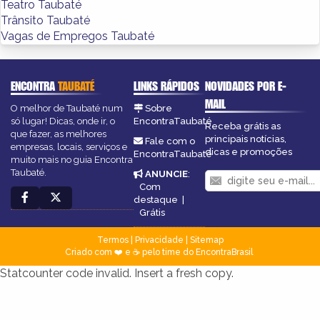
Teatro Taubaté
Trânsito Taubaté
Vagas de Empregos Taubaté
ENCONTRA
TAUBATÉ
LINKS RÁPIDOS
NOVIDADES POR E-
MAIL
O melhor de Taubaté num
Sobre
só lugar! Dicas, onde ir, o
EncontraTaubaté
Receba grátis as
que fazer, as melhores
principais notícias,
Fale com o
empresas, locais, serviços e
dicas e promoções
EncontraTaubaté
muito mais no guia Encontra
Taubaté.
ANUNCIE
:
Com
destaque
|
Grátis
Termos
|
Privacidade
|
Sitemap
Criado com ❤️ e ☕ pelo time do EncontraBrasil
Statcounter code invalid. Insert a fresh copy.