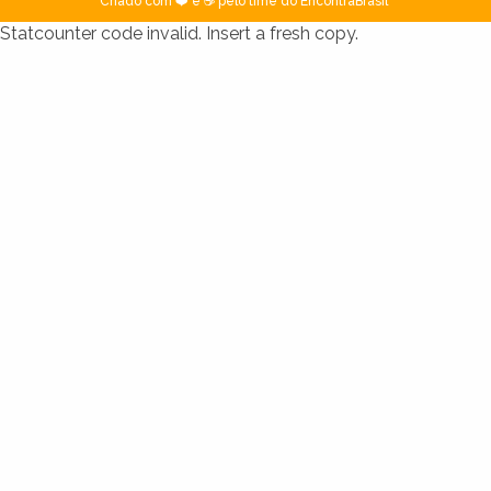
Criado com ❤️ e ☕ pelo time do EncontraBrasil
Statcounter code invalid. Insert a fresh copy.