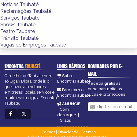
Notícias Taubaté
Reclamações Taubaté
Serviços Taubaté
Shows Taubaté
Teatro Taubaté
Trânsito Taubaté
Vagas de Empregos Taubaté
ENCONTRA
TAUBATÉ
LINKS RÁPIDOS
NOVIDADES POR E-
MAIL
O melhor de Taubaté num
Sobre
só lugar! Dicas, onde ir, o
EncontraTaubaté
Receba grátis as
que fazer, as melhores
principais notícias,
Fale com o
empresas, locais, serviços e
dicas e promoções
EncontraTaubaté
muito mais no guia Encontra
Taubaté.
ANUNCIE
:
Com
destaque
|
Grátis
Termos
|
Privacidade
|
Sitemap