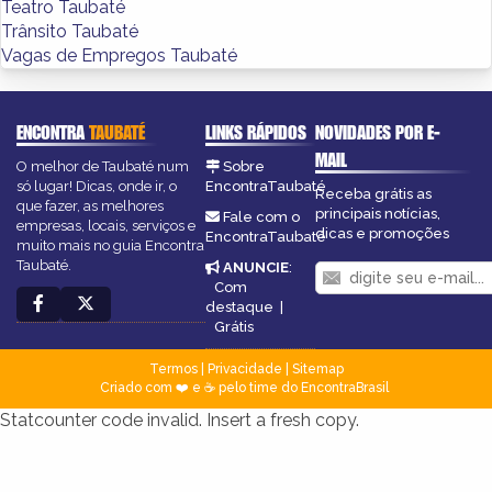
Teatro Taubaté
Trânsito Taubaté
Vagas de Empregos Taubaté
ENCONTRA
TAUBATÉ
LINKS RÁPIDOS
NOVIDADES POR E-
MAIL
O melhor de Taubaté num
Sobre
só lugar! Dicas, onde ir, o
EncontraTaubaté
Receba grátis as
que fazer, as melhores
principais notícias,
Fale com o
empresas, locais, serviços e
dicas e promoções
EncontraTaubaté
muito mais no guia Encontra
Taubaté.
ANUNCIE
:
Com
destaque
|
Grátis
Termos
|
Privacidade
|
Sitemap
Criado com ❤️ e ☕ pelo time do EncontraBrasil
Statcounter code invalid. Insert a fresh copy.