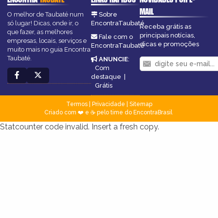
MAIL
O melhor de Taubaté num
Sobre
só lugar! Dicas, onde ir, o
EncontraTaubaté
Receba grátis as
que fazer, as melhores
principais notícias,
Fale com o
empresas, locais, serviços e
dicas e promoções
EncontraTaubaté
muito mais no guia Encontra
Taubaté.
ANUNCIE
:
Com
destaque
|
Grátis
Termos
|
Privacidade
|
Sitemap
Criado com ❤️ e ☕ pelo time do EncontraBrasil
Statcounter code invalid. Insert a fresh copy.