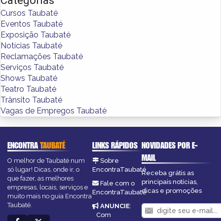
Categorias
Cursos Taubaté
Eventos Taubaté
Exposição Taubaté
Notícias Taubaté
Reclamações Taubaté
Serviços Taubaté
Shows Taubaté
Teatro Taubaté
Trânsito Taubaté
Vagas de Empregos Taubaté
ENCONTRA
TAUBATÉ
LINKS RÁPIDOS
NOVIDADES POR E-
MAIL
O melhor de Taubaté num
Sobre
só lugar! Dicas, onde ir, o
EncontraTaubaté
Receba grátis as
que fazer, as melhores
principais notícias,
Fale com o
empresas, locais, serviços e
dicas e promoções
EncontraTaubaté
muito mais no guia Encontra
Taubaté.
ANUNCIE
:
Com