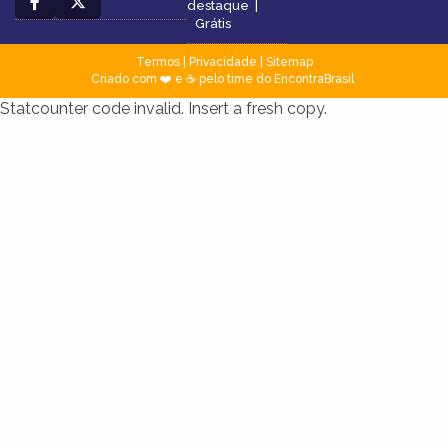
destaque
|
Grátis
Termos
|
Privacidade
|
Sitemap
Criado com ❤️ e ☕ pelo time do EncontraBrasil
Statcounter code invalid. Insert a fresh copy.