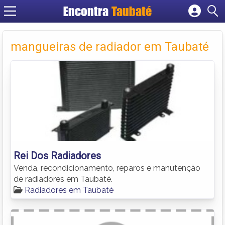
Encontra
Taubaté
Cadastrar empresa
Fazer login
mangueiras de radiador em Taubaté
Criar conta
Rei Dos Radiadores
Venda, recondicionamento, reparos e manutenção
de radiadores em Taubaté.
Radiadores em Taubaté