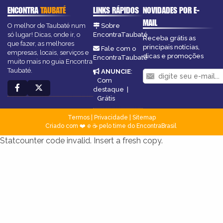
ENCONTRA
TAUBATÉ
LINKS RÁPIDOS
NOVIDADES POR E-
MAIL
O melhor de Taubaté num
Sobre
só lugar! Dicas, onde ir, o
EncontraTaubaté
Receba grátis as
que fazer, as melhores
principais notícias,
Fale com o
empresas, locais, serviços e
dicas e promoções
EncontraTaubaté
muito mais no guia Encontra
Taubaté.
ANUNCIE
:
Com
destaque
|
Grátis
Termos
|
Privacidade
|
Sitemap
Criado com ❤️ e ☕ pelo time do EncontraBrasil
Statcounter code invalid. Insert a fresh copy.