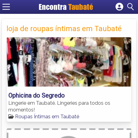
Encontra
Taubaté
Cadastrar empresa
Fazer login
loja de roupas íntimas em Taubaté
Criar conta
Ophicina do Segredo
Lingerie em Taubaté. Lingeries para todos os
momentos!
Roupas Íntimas em Taubaté