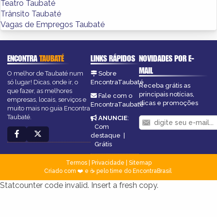
Teatro Taubaté
Trânsito Taubaté
Vagas de Empregos Taubaté
ENCONTRA
TAUBATÉ
LINKS RÁPIDOS
NOVIDADES POR E-
MAIL
O melhor de Taubaté num
Sobre
só lugar! Dicas, onde ir, o
EncontraTaubaté
Receba grátis as
que fazer, as melhores
principais notícias,
Fale com o
empresas, locais, serviços e
dicas e promoções
EncontraTaubaté
muito mais no guia Encontra
Taubaté.
ANUNCIE
:
Com
destaque
|
Grátis
Termos
|
Privacidade
|
Sitemap
Criado com ❤️ e ☕ pelo time do EncontraBrasil
Statcounter code invalid. Insert a fresh copy.