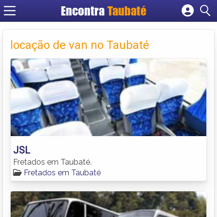
Encontra
Taubaté
Cadastrar empresa
Fazer login
locação de van no Taubaté
Criar conta
JSL
Fretados em Taubaté.
Fretados em Taubaté