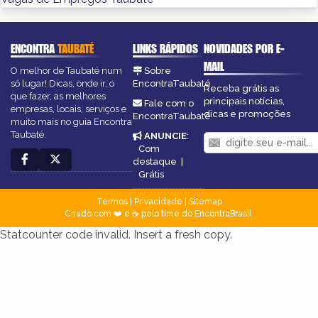
ENCONTRA
TAUBATÉ
LINKS RÁPIDOS
NOVIDADES POR E-
MAIL
O melhor de Taubaté num
Sobre
só lugar! Dicas, onde ir, o
EncontraTaubaté
Receba grátis as
que fazer, as melhores
principais notícias,
Fale com o
empresas, locais, serviços e
dicas e promoções
EncontraTaubaté
muito mais no guia Encontra
Taubaté.
ANUNCIE
:
Com
destaque
|
Grátis
Termos
|
Privacidade
|
Sitemap
Criado com ❤️ e ☕ pelo time do EncontraBrasil
Statcounter code invalid. Insert a fresh copy.