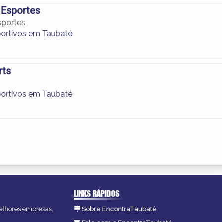
 Esportes
sportes
portivos em Taubaté
rts
portivos em Taubaté
LINKS RÁPIDOS
melhores empresas,
Sobre EncontraTaubaté