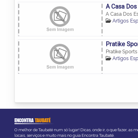
A Casa Dos
A Casa Dos E
Artigos Es
Pratike Spo
Pratike Sports
Artigos Es
ENCONTRA
TAUBATÉ
O melhor de Taubaté num só lugar! Dicas, onde ir, o que fazer, as 
locais, serviços e muito mais no guia Encontra Taubaté.