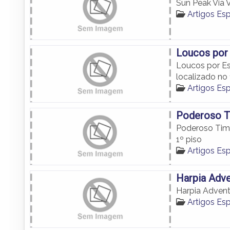
Sun Peak Via V
Artigos Es
Loucos por 
Loucos por Es
localizado no 
Artigos Es
Poderoso T
Poderoso Timã
1º piso
Artigos Es
Harpia Adv
Harpia Advent
Artigos Es