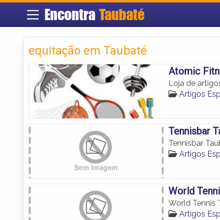
Encontra
Taubaté
equitação em Taubaté
Atomic Fit
Loja de artig
Artigos Es
Tennisbar T
Tennisbar Ta
Artigos Es
World Tenni
World Tennis
Artigos Es