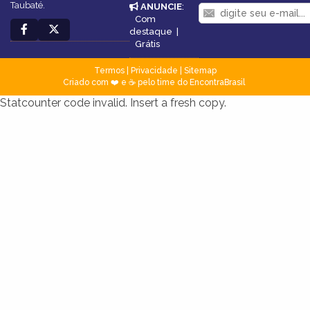
Taubaté.
ANUNCIE
:
Com
destaque
|
Grátis
Termos
|
Privacidade
|
Sitemap
Criado com ❤️ e ☕ pelo time do EncontraBrasil
Statcounter code invalid. Insert a fresh copy.