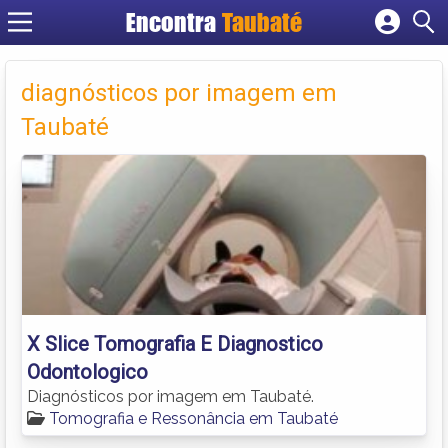
Encontra
Taubaté
Cadastrar empresa
Fazer login
diagnósticos por imagem em
Criar conta
Taubaté
X Slice Tomografia E Diagnostico
Odontologico
Diagnósticos por imagem em Taubaté.
Tomografia e Ressonância em Taubaté