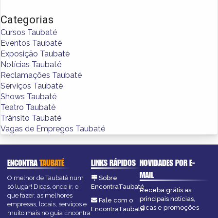
Categorias
Cursos Taubaté
Eventos Taubaté
Exposição Taubaté
Notícias Taubaté
Reclamações Taubaté
Serviços Taubaté
Shows Taubaté
Teatro Taubaté
Trânsito Taubaté
Vagas de Empregos Taubaté
ENCONTRA
TAUBATÉ
LINKS RÁPIDOS
NOVIDADES POR E-
MAIL
O melhor de Taubaté num
Sobre
só lugar! Dicas, onde ir, o
EncontraTaubaté
Receba grátis as
que fazer, as melhores
principais notícias,
Fale com o
empresas, locais, serviços e
dicas e promoções
EncontraTaubaté
muito mais no guia Encontra