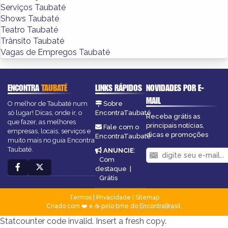
Serviços Taubaté
Shows Taubaté
Teatro Taubaté
Trânsito Taubaté
Vagas de Empregos Taubaté
ENCONTRA
TAUBATÉ
LINKS RÁPIDOS
NOVIDADES POR E-
MAIL
O melhor de Taubaté num
Sobre
só lugar! Dicas, onde ir, o
EncontraTaubaté
Receba grátis as
que fazer, as melhores
principais notícias,
Fale com o
empresas, locais, serviços e
dicas e promoções
EncontraTaubaté
muito mais no guia Encontra
Taubaté.
ANUNCIE
:
Com
destaque
|
Grátis
Termos
|
Privacidade
|
Sitemap
Criado com ❤️ e ☕ pelo time do EncontraBrasil
Statcounter code invalid. Insert a fresh copy.