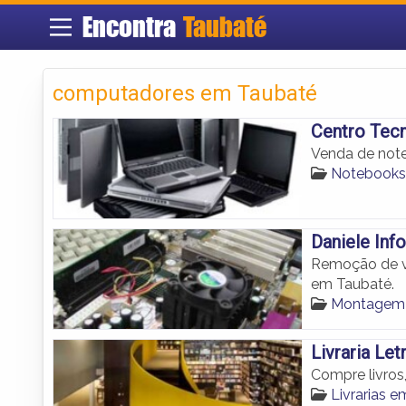
Encontra
Taubaté
computadores em Taubaté
Centro Tecn
Venda de not
Notebooks
Daniele Inf
Remoção de ví
em Taubaté.
Montagem 
Livraria Let
Compre livros
Livrarias 