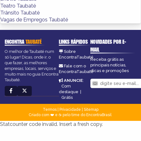
Teatro Taubaté
Trânsito Taubaté
Vagas de Empregos Taubaté
ENCONTRA
TAUBATÉ
LINKS RÁPIDOS
NOVIDADES POR E-
MAIL
O melhor de Taubaté num
Sobre
só lugar! Dicas, onde ir, o
EncontraTaubaté
Receba grátis as
que fazer, as melhores
principais notícias,
Fale com o
empresas, locais, serviços e
dicas e promoções
EncontraTaubaté
muito mais no guia Encontra
Taubaté.
ANUNCIE
:
Com
destaque
|
Grátis
Termos
|
Privacidade
|
Sitemap
Criado com ❤️ e ☕ pelo time do EncontraBrasil
Statcounter code invalid. Insert a fresh copy.