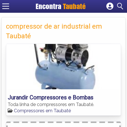
Encontra
Taubaté
Cadastrar empresa
Fazer login
compressor de ar industrial em
Criar conta
Taubaté
Jurandir Compressores e Bombas
Toda linha de compressores em Taubaté.
Compressores em Taubaté