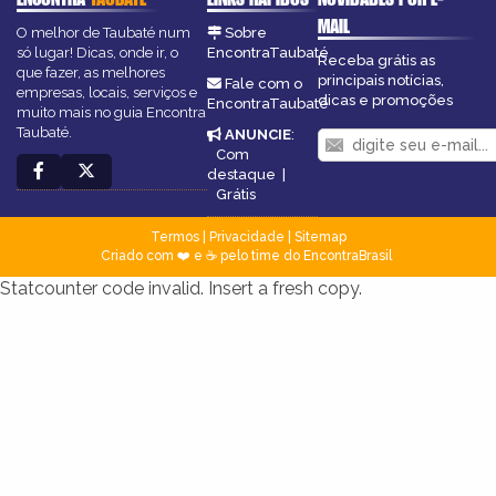
MAIL
O melhor de Taubaté num
Sobre
só lugar! Dicas, onde ir, o
EncontraTaubaté
Receba grátis as
que fazer, as melhores
principais notícias,
Fale com o
empresas, locais, serviços e
dicas e promoções
EncontraTaubaté
muito mais no guia Encontra
Taubaté.
ANUNCIE
:
Com
destaque
|
Grátis
Termos
|
Privacidade
|
Sitemap
Criado com ❤️ e ☕ pelo time do EncontraBrasil
Statcounter code invalid. Insert a fresh copy.