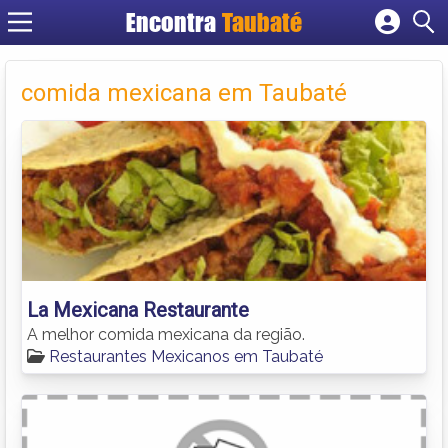
Encontra
Taubaté
Cadastrar empresa
Fazer login
comida mexicana em Taubaté
Criar conta
La Mexicana Restaurante
A melhor comida mexicana da região.
Restaurantes Mexicanos em Taubaté