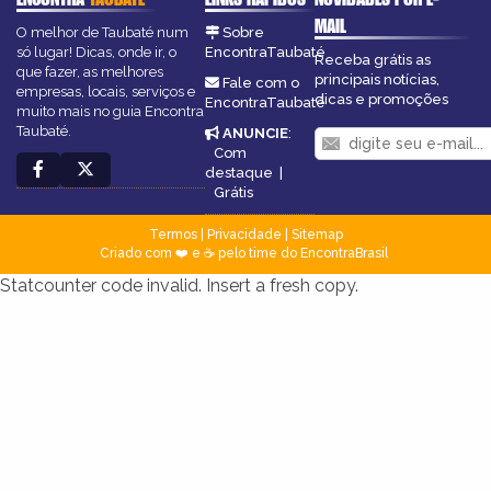
MAIL
O melhor de Taubaté num
Sobre
só lugar! Dicas, onde ir, o
EncontraTaubaté
Receba grátis as
que fazer, as melhores
principais notícias,
Fale com o
empresas, locais, serviços e
dicas e promoções
EncontraTaubaté
muito mais no guia Encontra
Taubaté.
ANUNCIE
:
Com
destaque
|
Grátis
Termos
|
Privacidade
|
Sitemap
Criado com ❤️ e ☕ pelo time do EncontraBrasil
Statcounter code invalid. Insert a fresh copy.