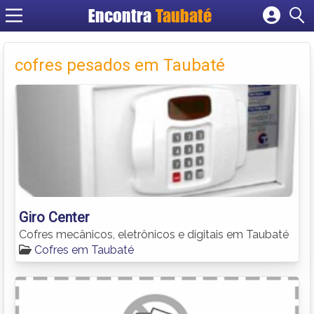
Encontra
Taubaté
Cadastrar empresa
Fazer login
cofres pesados em Taubaté
Criar conta
Giro Center
Cofres mecânicos, eletrônicos e digitais em Taubaté
Cofres em Taubaté