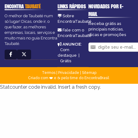
ENCONTRA
TAUBATÉ
LINKS RÁPIDOS
NOVIDADES POR E-
MAIL
O melhor de Taubaté num
Sobre
só lugar! Dicas, onde ir, o
EncontraTaubaté
Receba grátis as
que fazer, as melhores
principais notícias,
Fale com o
empresas, locais, serviços e
dicas e promoções
EncontraTaubaté
muito mais no guia Encontra
Taubaté.
ANUNCIE
:
Com
destaque
|
Grátis
Termos
|
Privacidade
|
Sitemap
Criado com ❤️ e ☕ pelo time do EncontraBrasil
Statcounter code invalid. Insert a fresh copy.