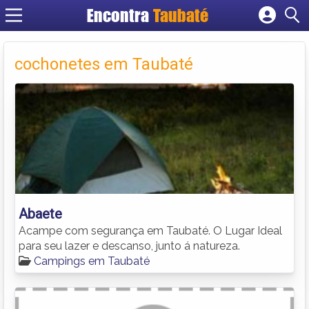
Encontra
Taubaté
Cadastrar empresa
Fazer login
cochonetes em Taubaté
Criar conta
Abaete
Acampe com segurança em Taubaté. O Lugar Ideal
para seu lazer e descanso, junto á natureza.
Campings em Taubaté