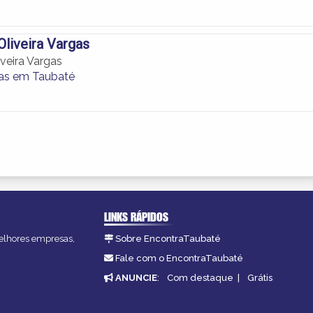
Oliveira Vargas
veira Vargas
as em Taubaté
LINKS RÁPIDOS
melhores empresas,
Sobre EncontraTaubaté
Fale com o EncontraTaubaté
ANUNCIE
:
Com destaque
|
Grátis