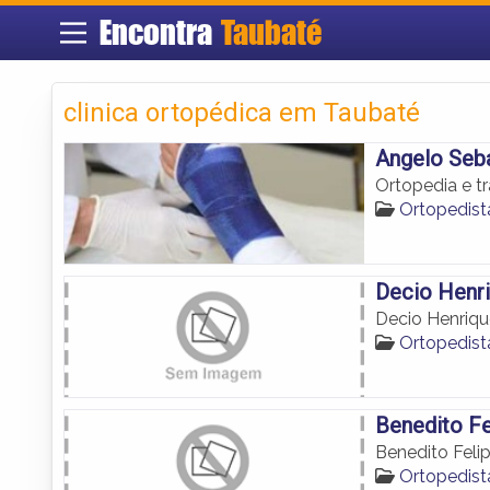
Encontra
Taubaté
clinica ortopédica em Taubaté
Angelo Seba
Ortopedia e t
Ortopedist
Decio Henr
Decio Henriq
Ortopedist
Benedito Fe
Benedito Feli
Ortopedist