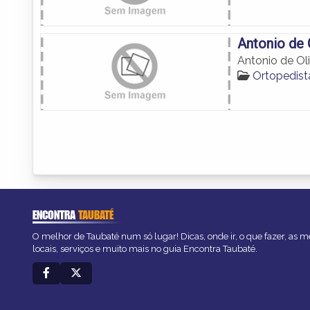
Antonio de 
Antonio de Oli
Ortopedist
ENCONTRA
TAUBATÉ
O melhor de Taubaté num só lugar! Dicas, onde ir, o que fazer, as 
locais, serviços e muito mais no guia Encontra Taubaté.