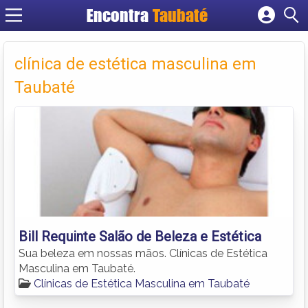
Encontra
Taubaté
Cadastrar empresa
Fazer login
clínica de estética masculina em
Criar conta
Taubaté
Bill Requinte Salão de Beleza e Estética
Sua beleza em nossas mãos. Clínicas de Estética
Masculina em Taubaté.
Clínicas de Estética Masculina em Taubaté