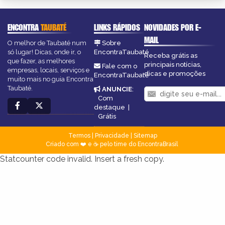
ENCONTRA
TAUBATÉ
LINKS RÁPIDOS
NOVIDADES POR E-
MAIL
O melhor de Taubaté num
Sobre
só lugar! Dicas, onde ir, o
EncontraTaubaté
Receba grátis as
que fazer, as melhores
principais notícias,
Fale com o
empresas, locais, serviços e
dicas e promoções
EncontraTaubaté
muito mais no guia Encontra
Taubaté.
ANUNCIE
:
Com
destaque
|
Grátis
Termos
|
Privacidade
|
Sitemap
Criado com ❤️ e ☕ pelo time do EncontraBrasil
Statcounter code invalid. Insert a fresh copy.