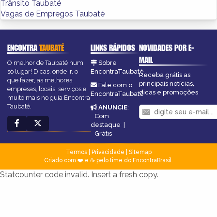
Trânsito Taubaté
Vagas de Empregos Taubaté
ENCONTRA
TAUBATÉ
LINKS RÁPIDOS
NOVIDADES POR E-
MAIL
O melhor de Taubaté num
Sobre
só lugar! Dicas, onde ir, o
EncontraTaubaté
Receba grátis as
que fazer, as melhores
principais notícias,
Fale com o
empresas, locais, serviços e
dicas e promoções
EncontraTaubaté
muito mais no guia Encontra
Taubaté.
ANUNCIE
:
Com
destaque
|
Grátis
Termos
|
Privacidade
|
Sitemap
Criado com ❤️ e ☕ pelo time do EncontraBrasil
Statcounter code invalid. Insert a fresh copy.