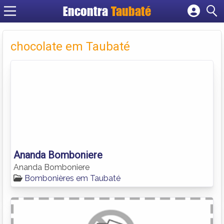
Encontra
Taubaté
Cadastrar empresa
Fazer login
chocolate em Taubaté
Criar conta
Ananda Bomboniere
Ananda Bomboniere
Bombonières em Taubaté