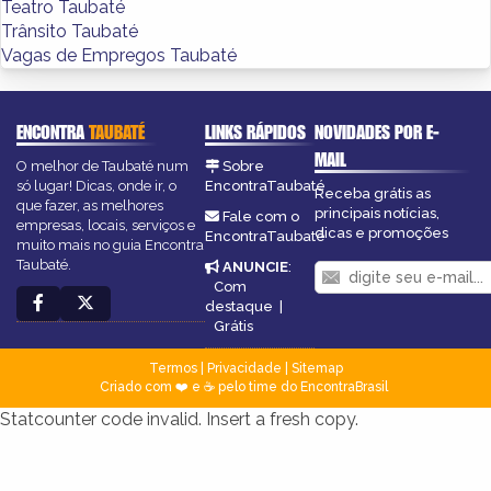
Teatro Taubaté
Trânsito Taubaté
Vagas de Empregos Taubaté
ENCONTRA
TAUBATÉ
LINKS RÁPIDOS
NOVIDADES POR E-
MAIL
O melhor de Taubaté num
Sobre
só lugar! Dicas, onde ir, o
EncontraTaubaté
Receba grátis as
que fazer, as melhores
principais notícias,
Fale com o
empresas, locais, serviços e
dicas e promoções
EncontraTaubaté
muito mais no guia Encontra
Taubaté.
ANUNCIE
:
Com
destaque
|
Grátis
Termos
|
Privacidade
|
Sitemap
Criado com ❤️ e ☕ pelo time do EncontraBrasil
Statcounter code invalid. Insert a fresh copy.