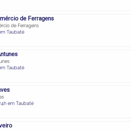
omércio de Ferragens
ércio de Ferragens
em Taubaté
Antunes
tunes
em Taubaté
aves
es
24h em Taubaté
veiro