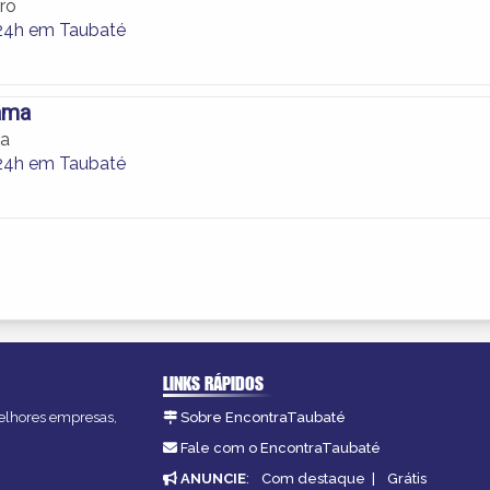
ro
24h em Taubaté
ama
ma
24h em Taubaté
LINKS RÁPIDOS
melhores empresas,
Sobre EncontraTaubaté
Fale com o EncontraTaubaté
ANUNCIE
:
Com destaque
|
Grátis