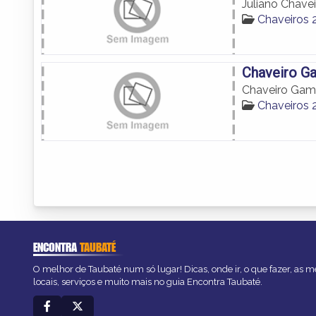
Juliano Chavei
Chaveiros 
Chaveiro G
Chaveiro Ga
Chaveiros 
ENCONTRA
TAUBATÉ
O melhor de Taubaté num só lugar! Dicas, onde ir, o que fazer, as 
locais, serviços e muito mais no guia Encontra Taubaté.