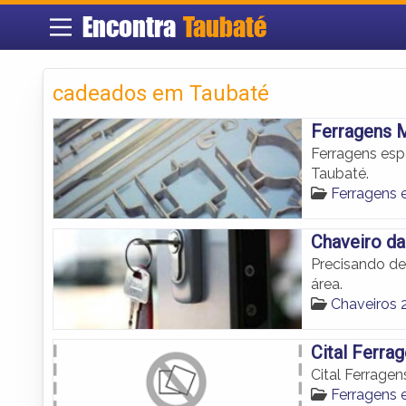
Encontra
Taubaté
cadeados em Taubaté
Ferragens M
Ferragens esp
Taubaté.
Ferragens 
Chaveiro da
Precisando de
área.
Chaveiros 
Cital Ferra
Cital Ferrage
Ferragens 