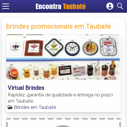
Encontra
Taubaté
Cadastrar empresa
Fazer login
brindes promocionais em Taubaté
Criar conta
Virtual Brindes
Rapidez, garantia de qualidade e entrega no prazo
em Taubaté.
Brindes em Taubaté