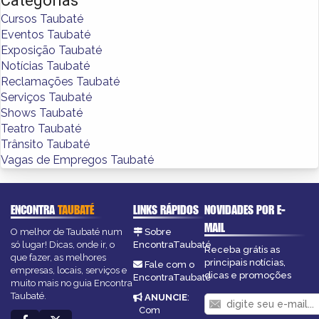
Categorias
Cursos Taubaté
Eventos Taubaté
Exposição Taubaté
Notícias Taubaté
Reclamações Taubaté
Serviços Taubaté
Shows Taubaté
Teatro Taubaté
Trânsito Taubaté
Vagas de Empregos Taubaté
ENCONTRA
TAUBATÉ
LINKS RÁPIDOS
NOVIDADES POR E-
MAIL
O melhor de Taubaté num
Sobre
só lugar! Dicas, onde ir, o
EncontraTaubaté
Receba grátis as
que fazer, as melhores
principais notícias,
Fale com o
empresas, locais, serviços e
dicas e promoções
EncontraTaubaté
muito mais no guia Encontra
Taubaté.
ANUNCIE
:
Com