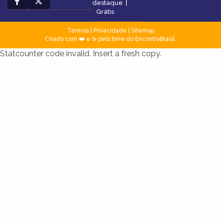
destaque
|
Grátis
Termos
|
Privacidade
|
Sitemap
Criado com ❤️ e ☕ pelo time do EncontraBrasil
Statcounter code invalid. Insert a fresh copy.