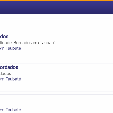
ados
alidade. Bordados em Taubaté
em Taubaté
ordados
rdados
em Taubaté
em Taubaté