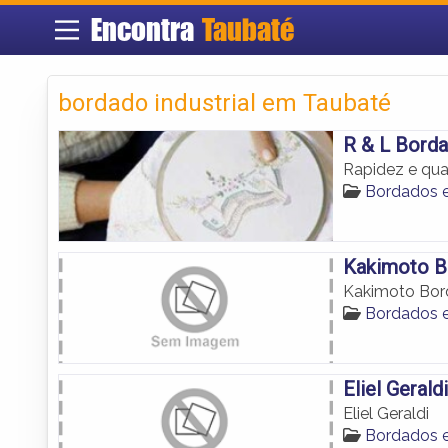
Encontra
Taubaté
bordado industrial em Taubaté
R & L Bord
Rapidez e qu
Bordados 
Kakimoto B
Kakimoto Bo
Bordados 
Eliel Geraldi
Eliel Geraldi
Bordados 