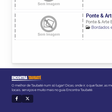
Ponte & Ar
Ponte & Arte
Bordados 
ENCONTRA
TAUBATÉ
O melhor de Taubaté num só lugar! Dicas, onde ir, o que fazer, as 
locais, serviços e muito mais no guia Encontra Taubaté.