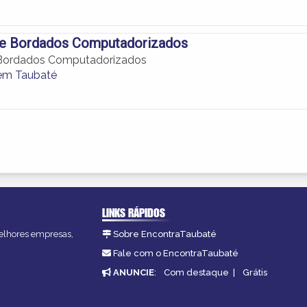
te Bordados Computadorizados
 Bordados Computadorizados
em Taubaté
LINKS RÁPIDOS
melhores empresas,
Sobre EncontraTaubaté
Fale com o EncontraTaubaté
ANUNCIE
:
Com destaque
|
Grátis