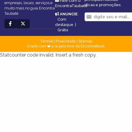
Fale com o
empresas, locais, serviços e
dicas e promoções
EncontraTaubaté
muito mais no guia Encontra
Taubaté.
ANUNCIE
:
Com
destaque
|
Grátis
Termos
|
Privacidade
|
Sitemap
Criado com ❤️ e ☕ pelo time do EncontraBrasil
Statcounter code invalid. Insert a fresh copy.