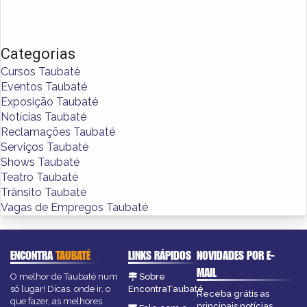
Categorias
Cursos Taubaté
Eventos Taubaté
Exposição Taubaté
Notícias Taubaté
Reclamações Taubaté
Serviços Taubaté
Shows Taubaté
Teatro Taubaté
Trânsito Taubaté
Vagas de Empregos Taubaté
ENCONTRA
TAUBATÉ
LINKS RÁPIDOS
NOVIDADES POR E-
MAIL
O melhor de Taubaté num
Sobre
só lugar! Dicas, onde ir, o
EncontraTaubaté
Receba grátis as
que fazer, as melhores
principais notícias,